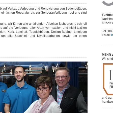
ieb auf Verkauf, Verlegung und Renovierung von Bodenbelägen.
 einfachen Reparatur bis zur Sonderanfertigung - bei uns sind
Fußböd
Dorfstr
83629 
ng, wir führen alle anfallenden Arbeiten fachgerecht, schnell
 auf die Verlegung aller Arten von textilen und nicht-textilen
Tel.: 0
elen, Kork, Laminat, Teppichböden, Design-Beläge, Linoleum
EMail:
i
m alle Spachtel- und Nivellierarbeiten, sowie um einen
MEHR 
Wir sind
und gar
handwerk