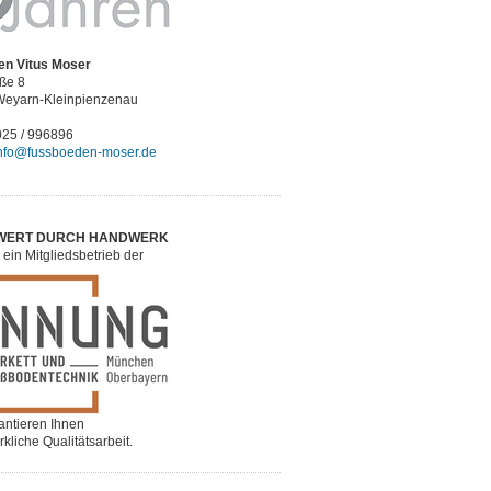
en Vitus Moser
aße 8
Weyarn-Kleinpienzenau
8025 / 996896
nfo@fussboeden-moser.de
WERT DURCH HANDWERK
 ein Mitgliedsbetrieb der
antieren Ihnen
liche Qualitätsarbeit.